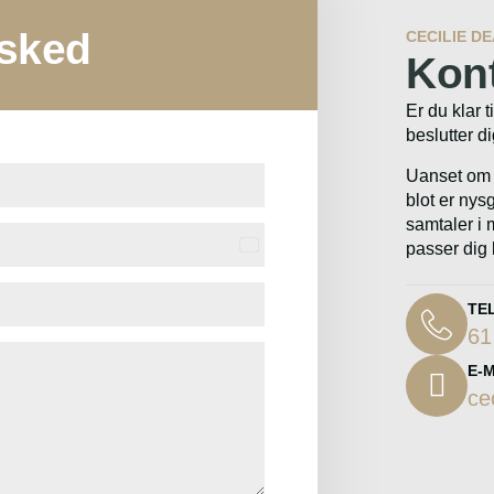
sked
CECILIE D
Kont
Er du klar t
beslutter d
Uanset om d
blot er nysg
samtaler i 
passer dig 
Denmark
+45
TE
61
E-
ce