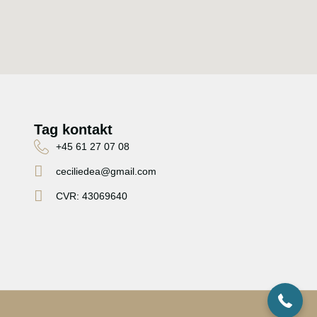
Tag kontakt
+45 61 27 07 08
ceciliedea@gmail.com
CVR: 43069640
+45 61 27 07 08