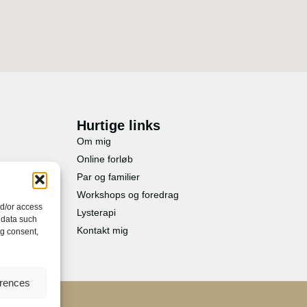
Hurtige links
Om mig
Online forløb
Par og familier
Workshops og foredrag
nd/or access
Lysterapi
 data such
Kontakt mig
ng consent,
erences
itik