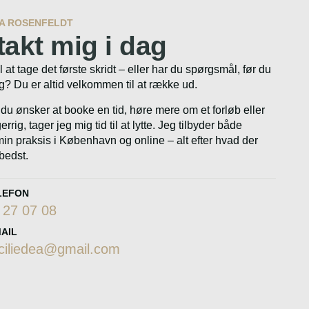
EA ROSENFELDT
akt mig i dag
il at tage det første skridt – eller har du spørgsmål, før du
ig? Du er altid velkommen til at række ud.
u ønsker at booke en tid, høre mere om et forløb eller
errig, tager jeg mig tid til at lytte. Jeg tilbyder både
min praksis i København og online – alt efter hvad der
bedst.
LEFON
 27 07 08
MAIL
ciliedea@gmail.com