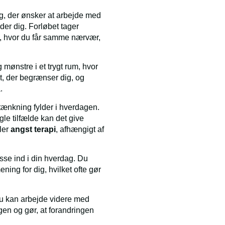
ig, der ønsker at arbejde med
der dig. Forløbet tager
e, hvor du får samme nærvær,
 mønstre i et trygt rum, hvor
t, der begrænser dig, og
.
rtænkning fylder i hverdagen.
gle tilfælde kan det give
ler
angst terapi
, afhængigt af
asse ind i din hverdag. Du
ning for dig, hvilket ofte gør
du kan arbejde videre med
gen og gør, at forandringen