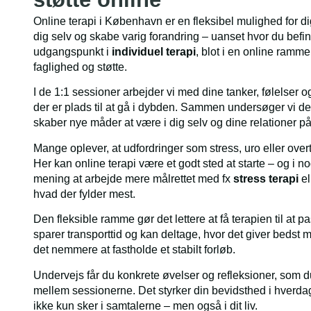
Online terapi i København er en fleksibel mulighed for d
dig selv og skabe varig forandring – uanset hvor du befin
udgangspunkt i
individuel terapi
, blot i en online ramm
faglighed og støtte.
I de 1:1 sessioner arbejder vi med dine tanker, følelser og
der er plads til at gå i dybden. Sammen undersøger vi de
skaber nye måder at være i dig selv og dine relationer på
Mange oplever, at udfordringer som stress, uro eller ove
Her kan online terapi være et godt sted at starte – og i no
mening at arbejde mere målrettet med fx
stress terapi
el
hvad der fylder mest.
Den fleksible ramme gør det lettere at få terapien til at p
sparer transporttid og kan deltage, hvor det giver bedst me
det nemmere at fastholde et stabilt forløb.
Undervejs får du konkrete øvelser og refleksioner, som 
mellem sessionerne. Det styrker din bevidsthed i hverda
ikke kun sker i samtalerne – men også i dit liv.